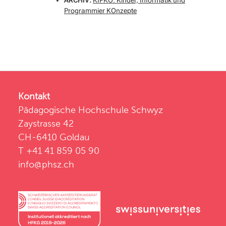
ARCHIV:
KIPKO: Kinder, Informatik und
Programmier KOnzepte
Kontakt
Pädagogische Hochschule Schwyz
Zaystrasse 42
CH-6410 Goldau
T +41 41 859 05 90
info@phsz.ch